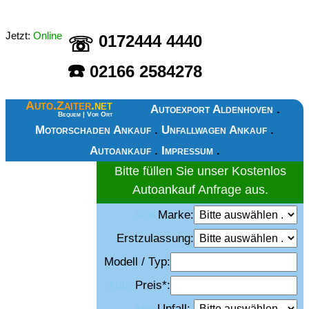
Jetzt:
Online
0172444 4440
☏
☎️
02166 2584278
Autoexport Aldenhoven - Autoankauf Aldenhoven - Motorschaden Ankauf Aldenhoven - Unfallwagen Ankauf Aldenhoven - Gebrauchtwagen Ankauf Aldenhoven - LKW Ankauf Aldenhoven
Auto.Zaiter
.net
Autoexport Aldenhoven
.
Bequem | Vor Ort
Motorschaden Ankauf
.
Unfallwagen Ankauf
.
Autoankauf
.
Impressum
.
Bitte füllen Sie unser Kostenlos
Autoankauf
Anfrage aus.
Marke:
Erstzulassung:
Modell / Typ:
Preis*:
Unfall: